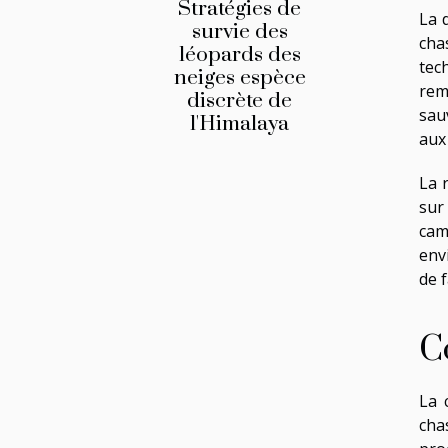
Stratégies de
La 
survie des
cha
léopards des
tec
neiges espèce
rem
discrète de
sau
l'Himalaya
aux 
La 
sur
camé
env
de 
C
La 
cha