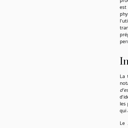
proc
est
phy
l'u
tra
pré
per
I
La 
not
d'e
d'i
les 
qui
Le