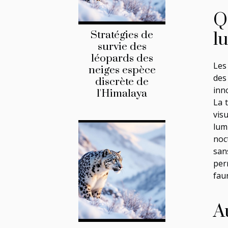
Q
Stratégies de
l
survie des
léopards des
Les
neiges espèce
des
discrète de
inn
l'Himalaya
La 
vis
lum
noc
san
per
fau
A