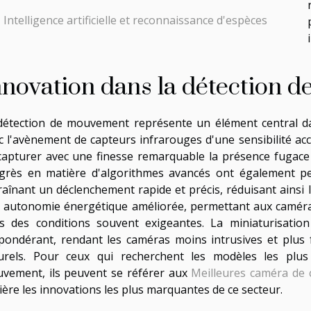
Intelligence artificielle et reconnaissance d'espèces
nnovation dans la détection 
détection de mouvement représente un élément central d
c l'avènement de capteurs infrarouges d'une sensibilité acc
capturer avec une finesse remarquable la présence fugace
grès en matière d'algorithmes avancés ont également per
raînant un déclenchement rapide et précis, réduisant ainsi 
 autonomie énergétique améliorée, permettant aux caméra
s des conditions souvent exigeantes. La miniaturisati
pondérant, rendant les caméras moins intrusives et plus 
urels. Pour ceux qui recherchent les modèles les plu
vement, ils peuvent se référer aux
Meilleures caméra de 
ière les innovations les plus marquantes de ce secteur.