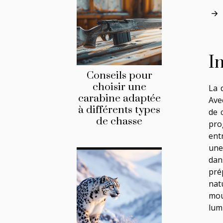
I
Conseils pour
choisir une
La 
carabine adaptée
Ave
à différents types
de 
de chasse
pro
ent
une
dan
pré
nat
mou
lum