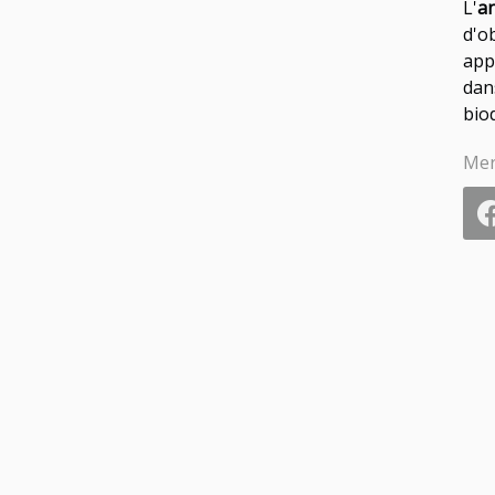
L'
a
d'o
app
dan
bio
Mer