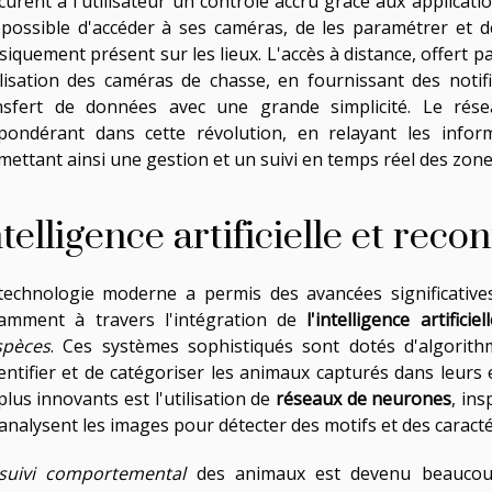
urent à l'utilisateur un contrôle accru grâce aux application
 possible d'accéder à ses caméras, de les paramétrer et d
siquement présent sur les lieux. L'accès à distance, offert 
tilisation des caméras de chasse, en fournissant des noti
nsfert de données avec une grande simplicité. Le réseau
pondérant dans cette révolution, en relayant les info
mettant ainsi une gestion et un suivi en temps réel des zones
ntelligence artificielle et rec
technologie moderne a permis des avancées significativ
amment à travers l'intégration de
l'intelligence artificiel
spèces
. Ces systèmes sophistiqués sont dotés d'algorith
dentifier et de catégoriser les animaux capturés dans leur
plus innovants est l'utilisation de
réseaux de neurones
, in
 analysent les images pour détecter des motifs et des caracté
suivi comportemental
des animaux est devenu beaucoup 