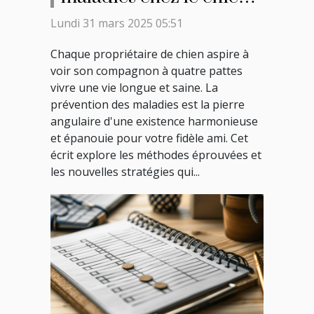
stratégies pour
Lundi 31 mars 2025 05:51
maintenir votre animal
Chaque propriétaire de chien aspire à
en bonne santé tout au
voir son compagnon à quatre pattes
long de sa vie
vivre une vie longue et saine. La
prévention des maladies est la pierre
angulaire d'une existence harmonieuse
et épanouie pour votre fidèle ami. Cet
écrit explore les méthodes éprouvées et
les nouvelles stratégies qui...