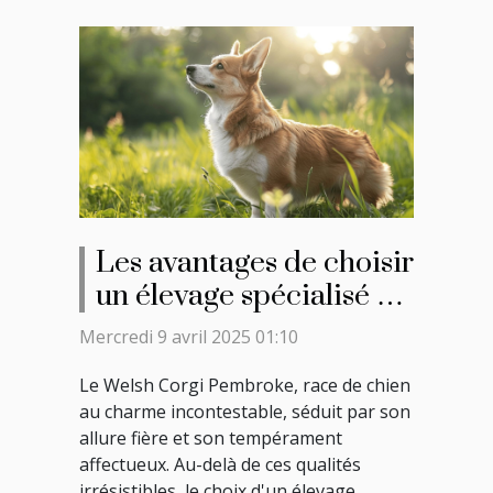
Les avantages de choisir
un élevage spécialisé en
Welsh Corgi Pembroke
Mercredi 9 avril 2025 01:10
Le Welsh Corgi Pembroke, race de chien
au charme incontestable, séduit par son
allure fière et son tempérament
affectueux. Au-delà de ces qualités
irrésistibles, le choix d'un élevage